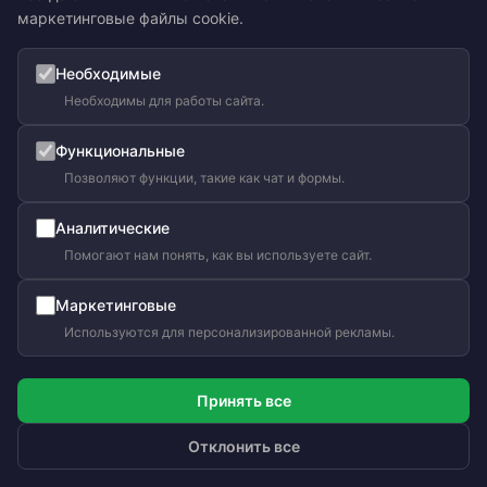
маркетинговые файлы cookie.
Необходимые
Необходимы для работы сайта.
Функциональные
Позволяют функции, такие как чат и формы.
Аналитические
Помогают нам понять, как вы используете сайт.
Маркетинговые
Используются для персонализированной рекламы.
Без бактерий и микробов
Принять все
Качественный сон всей семьи
Отклонить все