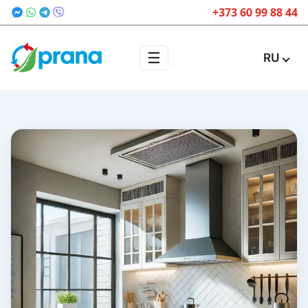
+373 60 99 88 44
☰
RU