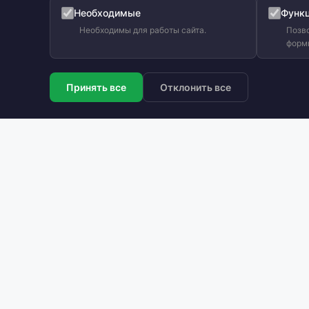
Необходимые
Функ
Необходимы для работы сайта.
Позво
форм
Принять все
Отклонить все
Оф