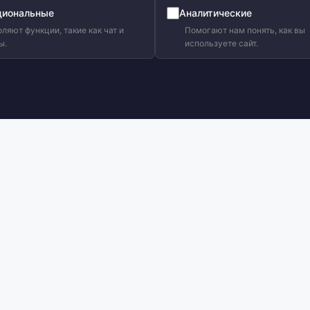
циональные
Аналитические
ляют функции, такие как чат и
Помогают нам понять, как вы
ы.
используете сайт.
ис в Кишинэу
Офис в Бельцах
бул. Дечебала 23/1, JAMBO, 2-й
ул. Дечебала A3
этаж, офис 246
Пн–Пт: 8:30–16:30