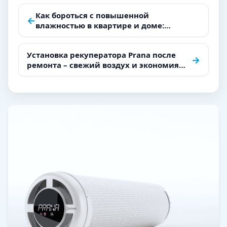
Навигация
Как бороться с повышенной
←
влажностью в квартире и доме:
по
Идеальное решение с
вентиляционными системами Prana
записям
Установка рекуператора Prana после
→
ремонта – свежий воздух и экономия
энергии