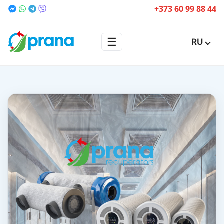
+373 60 99 88 44
☰
RU