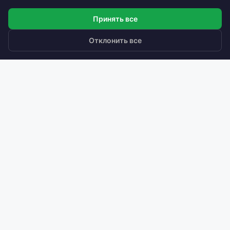
Принять все
Отклонить все
Умные решения для вентиляции
с рекуперацией тепла.