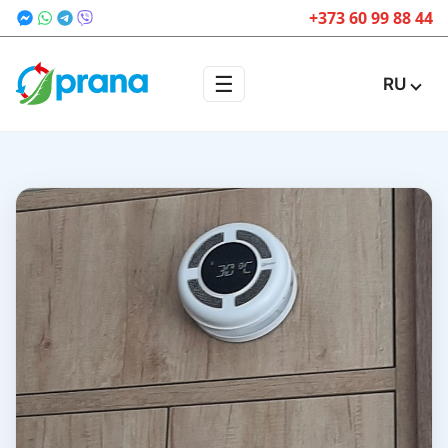
+373 60 99 88 44
☰
RU