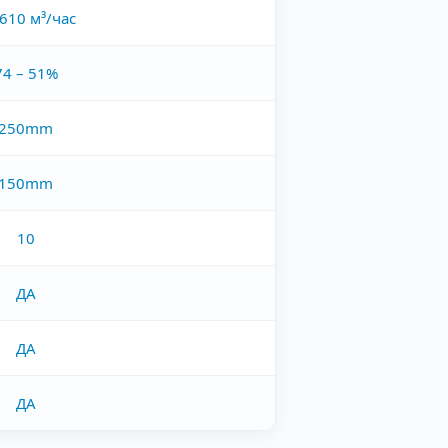
610 м³/час
74 – 51%
250mm
150mm
10
ДА
ДА
ДА