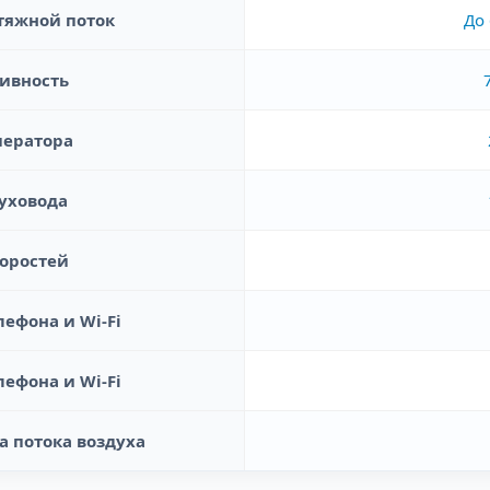
яжной поток
До 
ивность
ператора
уховода
коростей
ефона и Wi-Fi
ефона и Wi-Fi
а потока воздуха