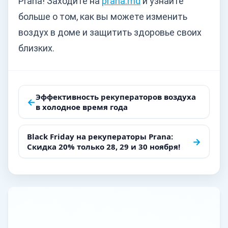
Prana! Заходите на
prana.md
и узнайте
больше о том, как вы можете изменить
воздух в доме и защитить здоровье своих
близких.
Навигация
Эффективность рекуператоров воздуха
←
в холодное время года
по
записям
Black Friday на рекуператоры Prana:
→
Скидка 20% только 28, 29 и 30 ноября!