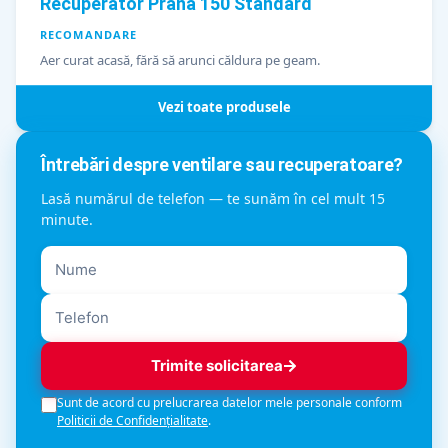
Recuperator Prana 150 Standard
RECOMANDARE
Aer curat acasă, fără să arunci căldura pe geam.
Vezi toate produsele
Întrebări despre ventilare sau recuperatoare?
Lasă numărul de telefon — te sunăm în cel mult 15
minute.
Trimite solicitarea
Sunt de acord cu prelucrarea datelor mele personale conform
Politicii de Confidențialitate
.