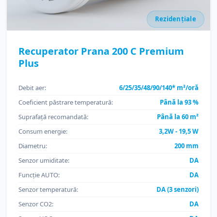
Rezidențiale
Recuperator Prana 200 C Premium
Plus
Debit aer:
6/25/35/48/90/140* m³/oră
Coeficient păstrare temperatură:
Până la 93 %
Suprafață recomandată:
Până la 60 m²
Consum energie:
3,2W - 19,5 W
Diametru:
200 mm
Senzor umiditate:
DA
Funcție AUTO:
DA
Senzor temperatură:
DA (3 senzori)
Senzor CO2:
DA