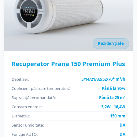
Rezidențiale
Recuperator Prana 150 Premium Plus
Debit aer:
5/14/21/32/52/70* m³/h
Coeficient păstrare temperatură:
Până la 95%
Suprafață recomandată:
Până la 25 m²
Consum energie:
3,2W - 16,4W
Diametru:
150 mm
Senzor umiditate:
DA
Funcție AUTO:
DA