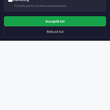
Folosite pentru reclame personalizate.
Acceptă tot
Refuză tot
Soluții de ventilare inteligentă
cu recuperare de căldură.