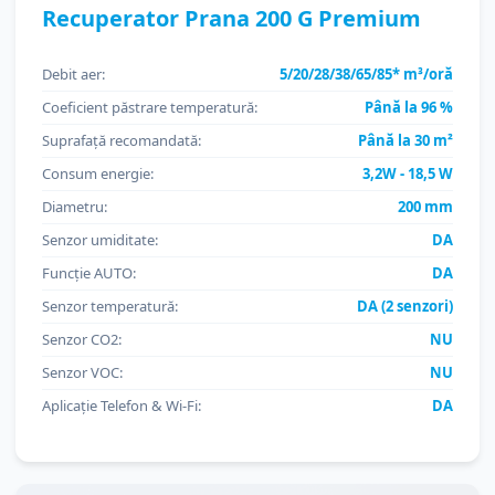
Recuperator Prana 200 G Premium
Debit aer:
5/20/28/38/65/85* m³/oră
Coeficient păstrare temperatură:
Până la 96 %
Suprafață recomandată:
Până la 30 m²
Consum energie:
3,2W - 18,5 W
Diametru:
200 mm
Senzor umiditate:
DA
Funcție AUTO:
DA
Senzor temperatură:
DA (2 senzori)
Senzor CO2:
NU
Senzor VOC:
NU
Aplicație Telefon & Wi-Fi:
DA