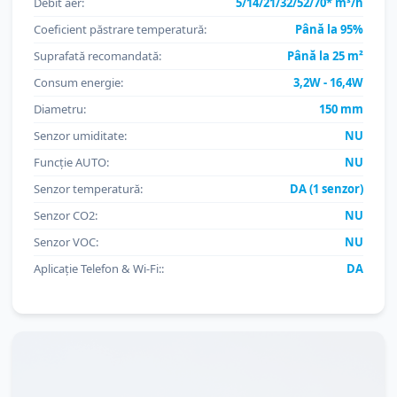
Debit aer:
5/14/21/32/52/70* m³/h
Coeficient păstrare temperatură:
Până la 95%
Suprafată recomandată:
Până la 25 m²
Consum energie:
3,2W - 16,4W
Diametru:
150 mm
Senzor umiditate:
NU
Funcție AUTO:
NU
Senzor temperatură:
DA (1 senzor)
Senzor CO2:
NU
Senzor VOC:
NU
Aplicație Telefon & Wi-Fi::
DA