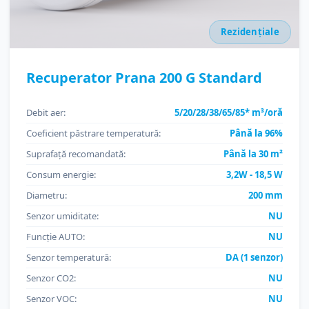
Rezidențiale
Recuperator Prana 200 G Standard
Debit aer:
5/20/28/38/65/85* m³/oră
Coeficient păstrare temperatură:
Până la 96%
Suprafață recomandată:
Până la 30 m²
Consum energie:
3,2W - 18,5 W
Diametru:
200 mm
Senzor umiditate:
NU
Funcție AUTO:
NU
Senzor temperatură:
DA (1 senzor)
Senzor CO2:
NU
Senzor VOC:
NU