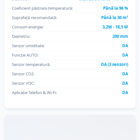
Coeficient păstrare temperatură:
Până la 96 %
Suprafață recomandată:
Până la 30 m²
Consum energie:
3,2W - 18,5 W
Diametru:
200 mm
Senzor umiditate:
DA
Funcție AUTO:
DA
Senzor temperatură:
DA (3 senzori)
Senzor CO2:
DA
Senzor VOC:
DA
Aplicație Telefon & Wi-Fi:
DA