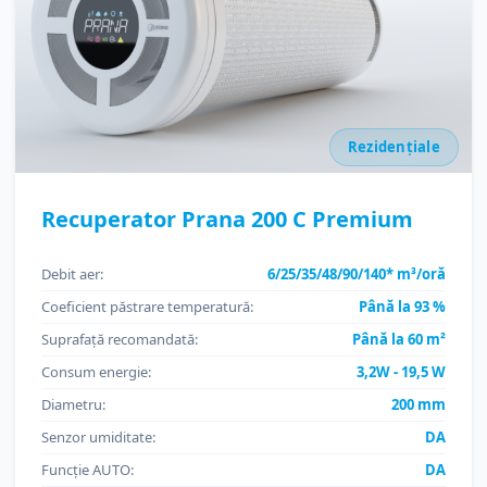
Rezidențiale
Recuperator Prana 200 C Premium
Debit aer:
6/25/35/48/90/140* m³/oră
Coeficient păstrare temperatură:
Până la 93 %
Suprafață recomandată:
Până la 60 m²
Consum energie:
3,2W - 19,5 W
Diametru:
200 mm
Senzor umiditate:
DA
Funcție AUTO:
DA