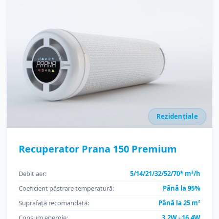
Rezidențiale
Recuperator Prana 150 Premium
Debit aer:
5/14/21/32/52/70* m³/h
Coeficient păstrare temperatură:
Până la 95%
Suprafață recomandată:
Până la 25 m²
Consum energie:
3,2W - 16,4W