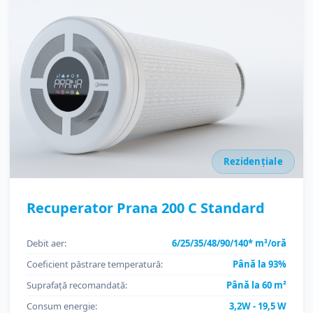
Rezidențiale
Recuperator Prana 200 C Standard
Debit aer:
6/25/35/48/90/140* m³/oră
Coeficient păstrare temperatură:
Până la 93%
Suprafață recomandată:
Până la 60 m²
Consum energie:
3,2W - 19,5 W