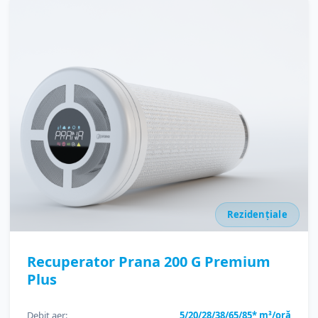
Rezidențiale
Recuperator Prana 200 G Premium
Plus
Debit aer:
5/20/28/38/65/85* m³/oră