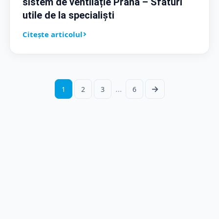
sistem de ventilație Prana – Sfaturi
utile de la specialiști
Citește articolul
…
→
1
2
3
6
Pagina
următoare