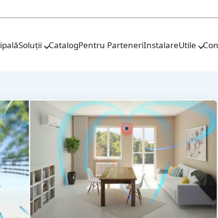
ipală
Soluții
Catalog
Pentru Parteneri
Instalare
Utile
Con