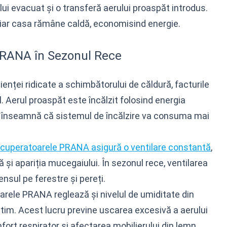
ui evacuat și o transferă aerului proaspăt introdus.
, iar casa rămâne caldă, economisind energie.
PRANA în Sezonul Rece
cienței ridicate a schimbătorului de căldură, facturile
. Aerul proaspăt este încălzit folosind energia
e înseamnă că sistemul de încălzire va consuma mai
cuperatoarele PRANA asigură o ventilare constantă
,
i apariția mucegaiului. În sezonul rece, ventilarea
nsul pe ferestre și pereți.
arele PRANA reglează și nivelul de umiditate din
ptim. Acest lucru previne uscarea excesivă a aerului
fort respirator și afectarea mobilierului din lemn.