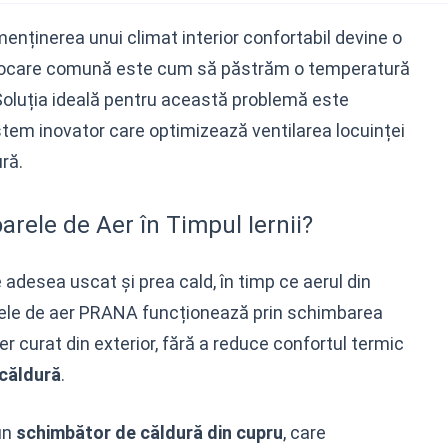
 menținerea unui climat interior confortabil devine o
rovocare comună este cum să păstrăm o temperatură
. Soluția ideală pentru această problemă este
istem inovator care optimizează ventilarea locuinței
ră.
ele de Aer în Timpul Iernii?
te adesea uscat și prea cald, în timp ce aerul din
rele de aer PRANA funcționează prin schimbarea
aer curat din exterior, fără a reduce confortul termic
căldură
.
un
schimbător de căldură din cupru
, care