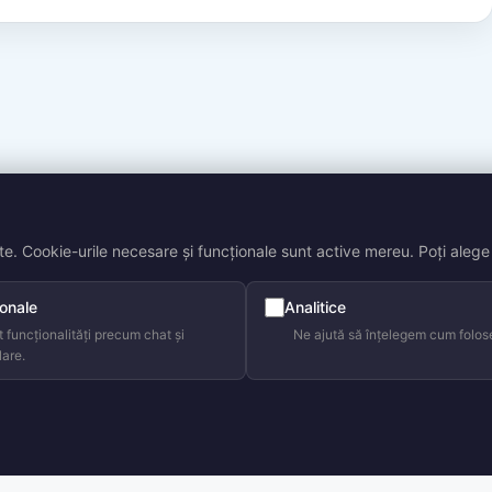
e. Cookie-urile necesare și funcționale sunt active mereu. Poți alege 
onale
Analitice
 funcționalități precum chat și
Ne ajută să înțelegem cum foloseș
lare.