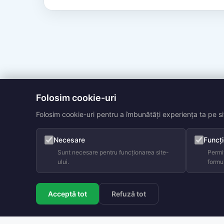
articole
Folosim cookie-uri
Folosim cookie-uri pentru a îmbunătăți experiența ta pe sit
Necesare
Funcți
Sunt necesare pentru funcționarea site-
Permit
ului.
formu
Acceptă tot
Refuză tot