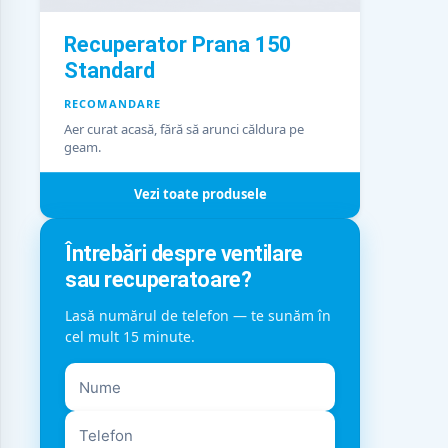
Recuperator Prana 150
Standard
RECOMANDARE
Aer curat acasă, fără să arunci căldura pe
geam.
Vezi toate produsele
Întrebări despre ventilare
sau recuperatoare?
Lasă numărul de telefon — te sunăm în
cel mult 15 minute.