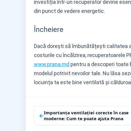
investiția într-un recuperator devine ese
din punct de vedere energetic.
Încheiere
Dacă dorești să îmbunătățești calitatea aer
costurile cu încălzirea, recuperatoarele P
www.prana.md
pentru a descoperi toate b
modelul potrivit nevoilor tale. Nu lăsa se
locuința ta este bine ventilată și căldur
Navigare
Importanța ventilației corecte în case
←
moderne: Cum te poate ajuta Prana
în