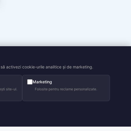
să activezi cookie-urile analitice și de marketing.
Marketing
ti site-ul.
Folosite pentru reclame personalizate.