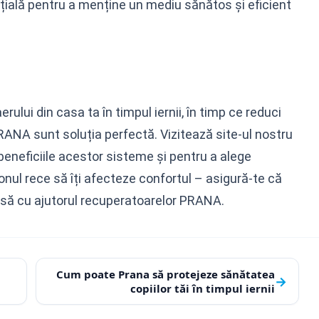
nțială pentru a menține un mediu sănătos și eficient
ului din casa ta în timpul iernii, în timp ce reduci
RANA sunt soluția perfectă. Vizitează site-ul nostru
eneficiile acestor sisteme și pentru a alege
zonul rece să îți afecteze confortul – asigură-te că
oasă cu ajutorul recuperatoarelor PRANA.
Cum poate Prana să protejeze sănătatea
→
copiilor tăi în timpul iernii