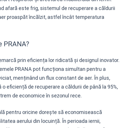
nd afară este frig, sistemul de recuperare a căldurii
r proaspăt încălzit, astfel încât temperatura
le PRANA?
rcă prin eficiența lor ridicată și designul inovator.
stemele PRANA pot funcționa simultan pentru a
iciat, menținând un flux constant de aer. În plus,
 o eficiență de recuperare a căldurii de până la 95%,
xtrem de economice în sezonul rece.
ală pentru oricine dorește să economisească
tatea aerului din locuință. În perioada iernii,