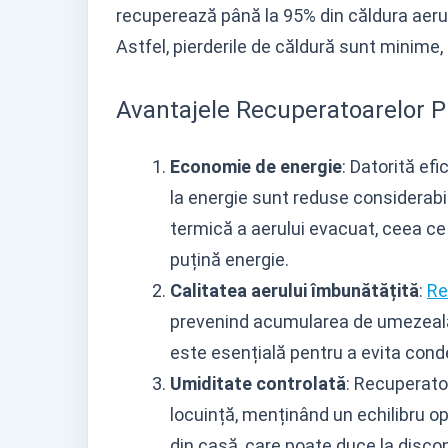
recuperează până la 95% din căldura aerul
Astfel, pierderile de căldură sunt minime
Avantajele Recuperatoarelor 
Economie de energie
: Datorită efi
la energie sunt reduse considerabil
termică a aerului evacuat, ceea c
puțină energie.
Calitatea aerului îmbunătățită
:
Re
prevenind acumularea de umezeală ș
este esențială pentru a evita conde
Umiditate controlată
: Recuperato
locuință, menținând un echilibru o
din casă, care poate duce la discon