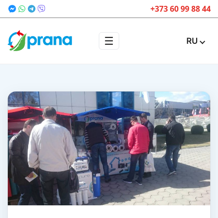
+373 60 99 88 44
☰
RU