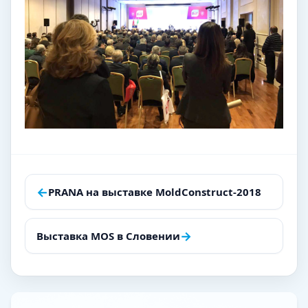
Навигация
←
PRANA на выставке MoldConstruct-2018
по
→
записям
Выставка MOS в Словении