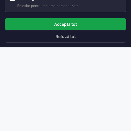
Folosite pentru reclame personalizate.
Acceptă tot
Refuză tot
Soluții de ventilare inteligentă
cu recuperare de căldură.