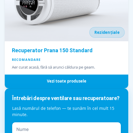
Rezidențiale
Recuperator Prana 150 Standard
RECOMANDARE
Aer curat acasă, fără să arunci căldura pe geam.
Vezi toate produsele
Întrebări despre ventilare sau recuperatoare?
Lasă numărul de telefon — te sunăm în cel mult 15
minute.