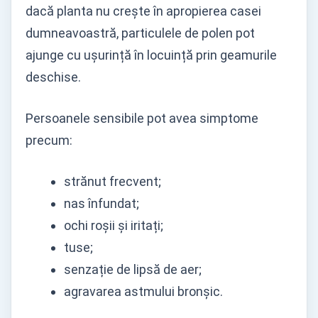
dacă planta nu crește în apropierea casei
dumneavoastră, particulele de polen pot
ajunge cu ușurință în locuință prin geamurile
deschise.
Persoanele sensibile pot avea simptome
precum:
strănut frecvent;
nas înfundat;
ochi roșii și iritați;
tuse;
senzație de lipsă de aer;
agravarea astmului bronșic.