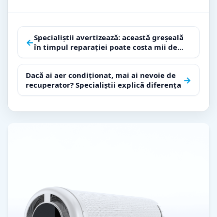
Navigare
Specialiștii avertizează: această greșeală
←
în timpul reparației poate costa mii de
în
euro mai târziu
articole
Dacă ai aer condiționat, mai ai nevoie de
→
recuperator? Specialiștii explică diferența