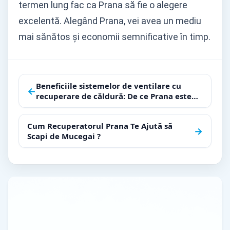
termen lung fac ca Prana să fie o alegere
excelentă. Alegând Prana, vei avea un mediu
mai sănătos și economii semnificative în timp.
Navigare
Beneficiile sistemelor de ventilare cu
←
recuperare de căldură: De ce Prana este
în
esențial pentru casa ta
articole
Cum Recuperatorul Prana Te Ajută să
→
Scapi de Mucegai ?