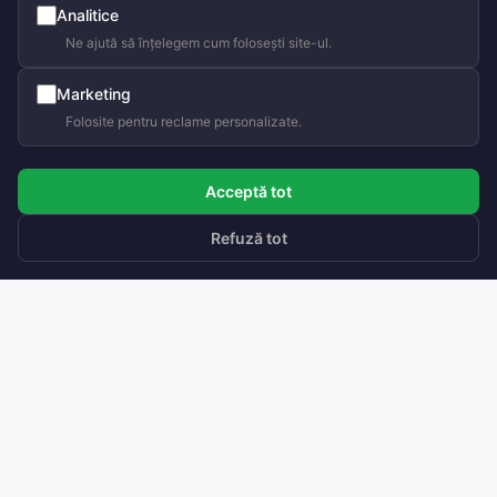
Analitice
Ne ajută să înțelegem cum folosești site-ul.
Olga Cravcenco
Buna ziua! Gata să te ajut.
Marketing
Scrie-mi dacă ai întrebări.
Folosite pentru reclame personalizate.
Acceptă tot
Refuză tot