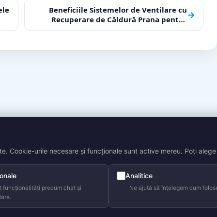
ele
Beneficiile Sistemelor de Ventilare cu
→
Recuperare de Căldură Prana pentru
Companii
e. Cookie-urile necesare și funcționale sunt active mereu. Poți alege 
onale
Analitice
 funcționalități precum chat și
Ne ajută să înțelegem cum foloseș
lare.