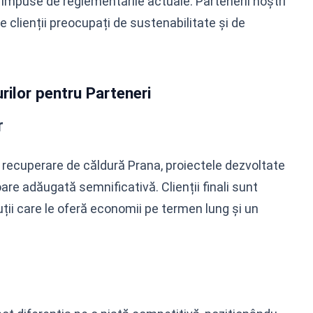
r, impuse de reglementările actuale. Partenerii noștri
e clienții preocupați de sustenabilitate și de
rilor pentru Parteneri
r
u recuperare de căldură Prana, proiectele dezvoltate
oare adăugată semnificativă. Clienții finali sunt
ții care le oferă economii pe termen lung și un