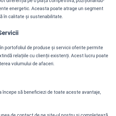
ot diferenția pe o piață competitivă, poziționându-
iciente energetic. Aceasta poate atrage un segment
 în calitate și sustenabilitate.
ervicii
 portofoliul de produse și servicii oferite permite
tindă relațiile cu clienții existenți. Acest lucru poate
terea volumului de afaceri.
a începe să beneficiezi de toate aceste avantaje,
nea de contact de pe site-ul nostru și completează