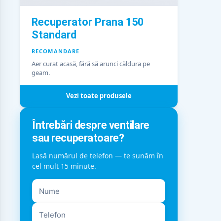
Recuperator Prana 150
Standard
RECOMANDARE
Aer curat acasă, fără să arunci căldura pe
geam.
Vezi toate produsele
Întrebări despre ventilare
sau recuperatoare?
Lasă numărul de telefon — te sunăm în
cel mult 15 minute.