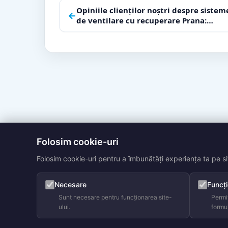
Navigare
Opiniile clienților noștri despre sistem
←
de ventilare cu recuperare Prana:
în
cuvintele lor ne inspiră!
articole
Folosim cookie-uri
Folosim cookie-uri pentru a îmbunătăți experiența ta pe sit
Necesare
Funcți
Sunt necesare pentru funcționarea site-
Permit
ului.
formu