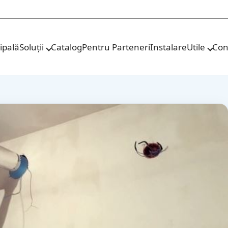
ipală
Soluții
Catalog
Pentru Parteneri
Instalare
Utile
Con