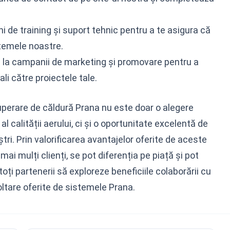
ni de training și suport tehnic pentru a te asigura că
istemele noastre.
a campanii de marketing și promovare pentru a
ali către proiectele tale.
uperare de căldură Prana nu este doar o alegere
l calității aerului, ci și o oportunitate excelentă de
ștri. Prin valorificarea avantajelor oferite de aceste
ai mulți clienți, se pot diferenția pe piață și pot
oți partenerii să exploreze beneficiile colaborării cu
voltare oferite de sistemele Prana.