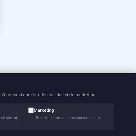
să activezi cookie-urile analitice și de marketing.
Marketing
ti site-ul.
Folosite pentru reclame personalizate.