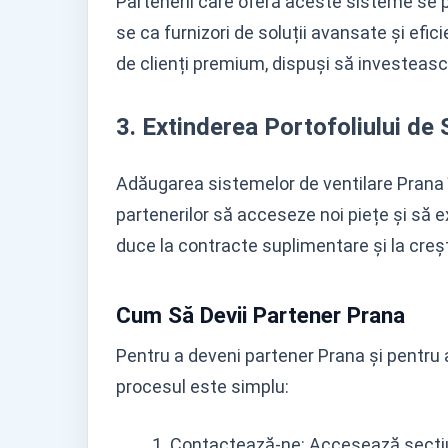
Partenerii care oferă aceste sisteme se p
se ca furnizori de soluții avansate și ef
de clienți premium, dispuși să investească
3. Extinderea Portofoliului de S
Adăugarea sistemelor de ventilare Prana în
partenerilor să acceseze noi piețe și să ex
duce la contracte suplimentare și la creș
Cum Să Devii Partener Prana
Pentru a deveni partener Prana și pentru 
procesul este simplu:
Contactează-ne: Accesează secțiu