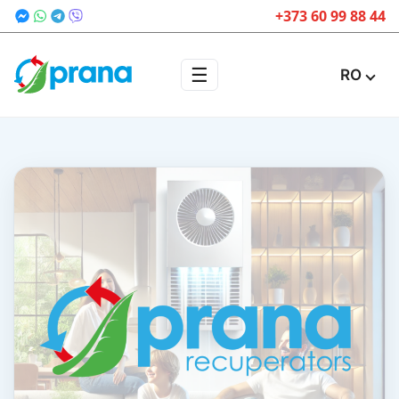
+373 60 99 88 44
☰
RO