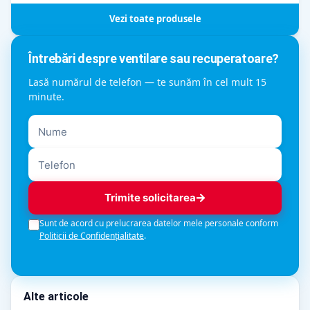
Vezi toate produsele
Întrebări despre ventilare sau recuperatoare?
Lasă numărul de telefon — te sunăm în cel mult 15
minute.
Trimite solicitarea
Sunt de acord cu prelucrarea datelor mele personale conform
Politicii de Confidențialitate
.
Alte articole