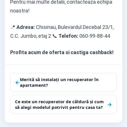
Pentru mai multe detalii, contacteaza echipa
noastra!
📍
Adresa:
Chisinau, Bulevardul Decebal 23/1,
C.C. Jumbo, etaj 2 📞
Telefon:
060-99-88-44
Profita acum de oferta si castiga cashback!
Navigare
Merită să instalați un recuperator în
←
apartament?
în
articole
Ce este un recuperator de căldură și cum
→
să alegi modelul potrivit pentru casa ta?