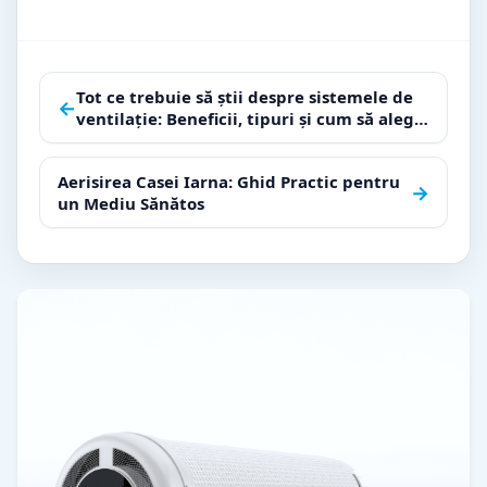
Navigare
Tot ce trebuie să știi despre sistemele de
←
ventilație: Beneficii, tipuri și cum să alegi
în
varianta potrivită pentru casa ta
articole
Aerisirea Casei Iarna: Ghid Practic pentru
→
un Mediu Sănătos