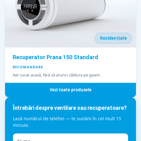
Rezidențiale
Recuperator Prana 150 Standard
RECOMANDARE
Aer curat acasă, fără să arunci căldura pe geam.
Vezi toate produsele
Întrebări despre ventilare sau recuperatoare?
Lasă numărul de telefon — te sunăm în cel mult 15
minute.