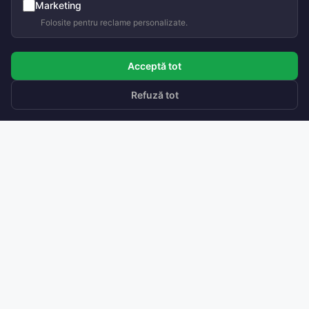
Marketing
Scrie-mi dacă ai întrebări.
Folosite pentru reclame personalizate.
Acceptă tot
Refuză tot
Soluții de ventilare inteligentă