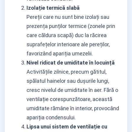
Izolație termică slabă
Pereții care nu sunt bine izolați sau
prezența punților termice (zonele prin
care căldura scapă) duc la răcirea
suprafețelor interioare ale pereților,
favorizând apariția umezelii.
Nivel ridicat de umiditate în locuință
Activitățile zilnice, precum gătitul,
spălatul hainelor sau dușurile lungi,
cresc nivelul de umiditate în aer. Fără o
ventilație corespunzătoare, această
umiditate rămâne în interior, provocând
apariția condensului.
Lipsa unui sistem de ventilație cu