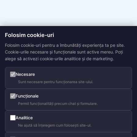
Folosim cookie-uri
Folosim cookie-uri pentru a îmbunătăți experiența ta pe site.
Cookie-urile necesare și funcționale sunt active mereu. Poți
alege să activezi cookie-urile analitice și de marketing.
Necesare
Sunt necesare pentru funcționarea site-ului.
Funcționale
Permit funcționalități precum chat și formulare.
Analitice
Ne ajută să înțelegem cum folosești site-ul.
Olga Cravcenco
Buna ziua! Gata să te ajut.