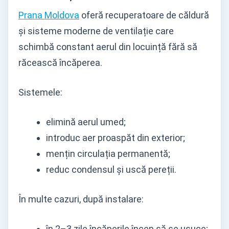
Prana Moldova
oferă recuperatoare de căldură
și sisteme moderne de ventilație care
schimbă constant aerul din locuință fără să
răcească încăperea.
Sistemele:
elimină aerul umed;
introduc aer proaspăt din exterior;
mențin circulația permanentă;
reduc condensul și uscă pereții.
În multe cazuri, după instalare:
în 2–3 zile încăperile încep să se usuce;