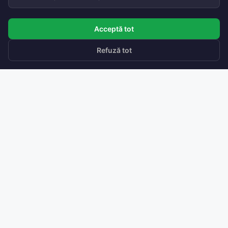
Acceptă tot
Refuză tot
Soluții de ventilare inteligentă
cu recuperare de căldură.