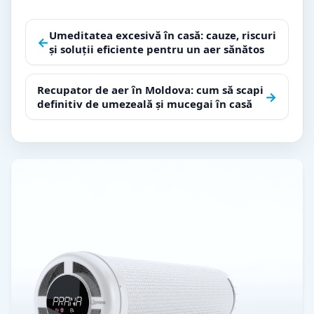
Navigare
Umeditatea excesivă în casă: cauze, riscuri
←
și soluții eficiente pentru un aer sănătos
în
articole
Recupator de aer în Moldova: cum să scapi
→
definitiv de umezeală și mucegai în casă