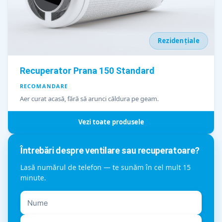
Rezidențiale
Recuperator Prana 150 Standard
RECOMANDARE
Aer curat acasă, fără să arunci căldura pe geam.
Vezi toate produsele
Întrebări despre ventilare sau recuperatoare?
Lasă numărul de telefon — te sunăm în cel mult 15
minute.