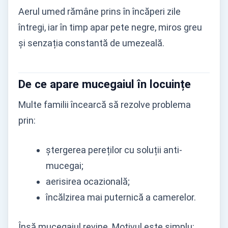
Aerul umed rămâne prins în încăperi zile
întregi, iar în timp apar pete negre, miros greu
și senzația constantă de umezeală.
De ce apare mucegaiul în locuințe
Multe familii încearcă să rezolve problema
prin:
ștergerea pereților cu soluții anti-
mucegai;
aerisirea ocazională;
încălzirea mai puternică a camerelor.
Însă mucegaiul revine. Motivul este simplu: