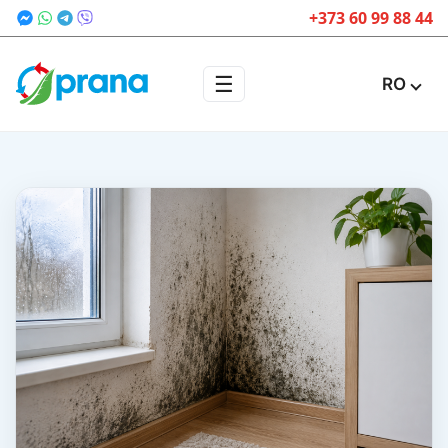
+373 60 99 88 44
☰
RO