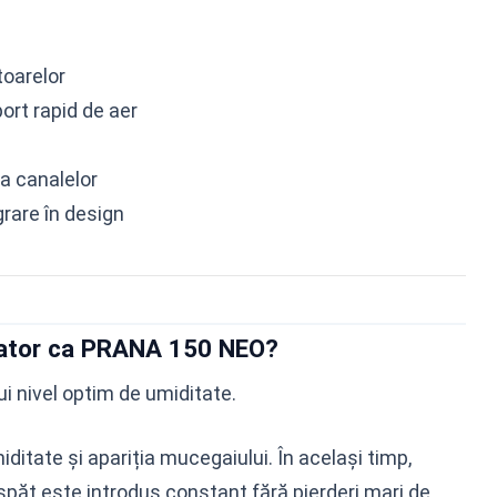
toarelor
ort rapid de aer
a canalelor
grare în design
rator ca PRANA 150 NEO?
ui nivel optim de umiditate.
itate și apariția mucegaiului. În același timp,
păt este introdus constant fără pierderi mari de