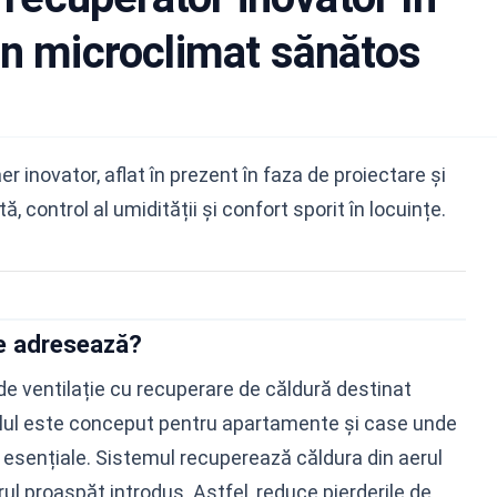
un microclimat sănătos
inovator, aflat în prezent în faza de proiectare și
, control al umidității și confort sporit în locuințe.
e adresează?
ventilație cu recuperare de căldură destinat
Modelul este conceput pentru apartamente și case unde
t esențiale. Sistemul recuperează căldura din aerul
rul proaspăt introdus. Astfel, reduce pierderile de