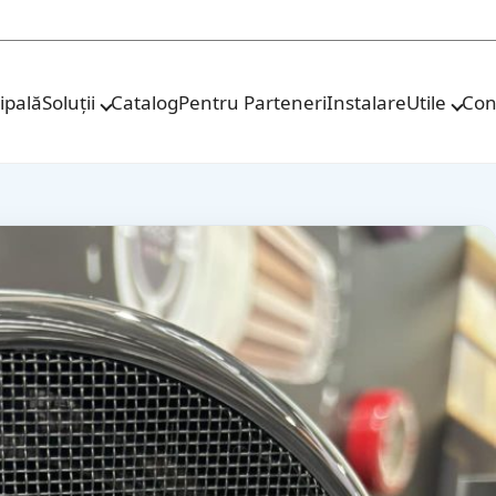
ipală
Soluții
Catalog
Pentru Parteneri
Instalare
Utile
Con