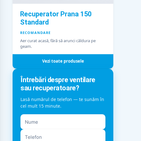
Recuperator Prana 150
Standard
RECOMANDARE
Aer curat acasă, fără să arunci căldura pe
geam.
Vezi toate produsele
Întrebări despre ventilare
sau recuperatoare?
Lasă numărul de telefon — te sunăm în
cel mult 15 minute.