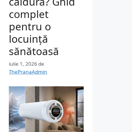
căldură? Ghid
complet
pentru o
locuință
sănătoasă
iulie 1, 2026
de
ThePranaAdmin