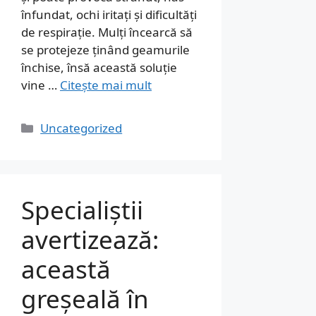
înfundat, ochi iritați și dificultăți
de respirație. Mulți încearcă să
se protejeze ținând geamurile
închise, însă această soluție
vine …
Citește mai mult
Categorii
Uncategorized
Specialiștii
avertizează:
această
greșeală în