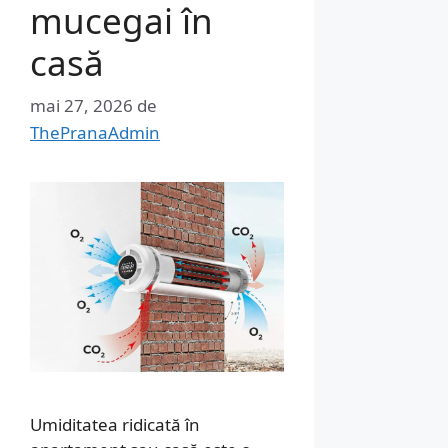
mucegai în
casă
mai 27, 2026
de
ThePranaAdmin
Umiditatea ridicată în