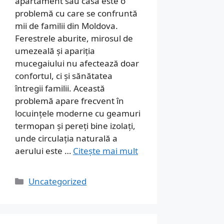
apartament sau casă este o
problemă cu care se confruntă
mii de familii din Moldova.
Ferestrele aburite, mirosul de
umezeală și apariția
mucegaiului nu afectează doar
confortul, ci și sănătatea
întregii familii. Această
problemă apare frecvent în
locuințele moderne cu geamuri
termopan și pereți bine izolați,
unde circulația naturală a
aerului este …
Citește mai mult
Categorii
Uncategorized