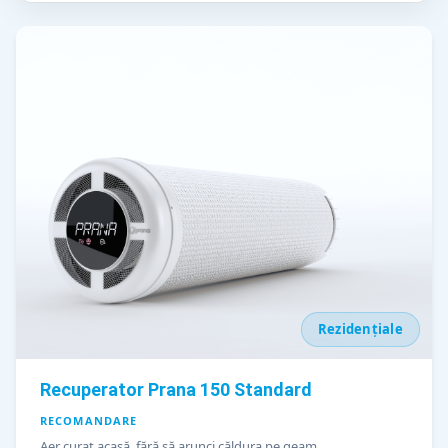
Rezidențiale
Recuperator Prana 150 Standard
RECOMANDARE
Aer curat acasă, fără să arunci căldura pe geam.