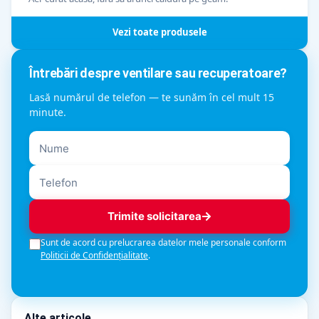
Vezi toate produsele
Întrebări despre ventilare sau recuperatoare?
Lasă numărul de telefon — te sunăm în cel mult 15
minute.
Trimite solicitarea
Sunt de acord cu prelucrarea datelor mele personale conform
Politicii de Confidențialitate
.
Alte articole