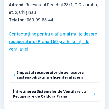
Adresă:
Bulevardul Decebal 23/1, C.C. Jumbo,
et. 2, Chișinău
Telefon:
060-99-88-44
Contactați-ne pentru a afla mai multe despre
recuperatorul Prana 150
și alte soluții de
ventilație!
Navigare
Impactul recuperator de aer asupra
←
sustenabilității și eficienței afacerii
în
articole
Întreținerea Sistemelor de Ventilare cu
→
Recuperare de Căldură Prana