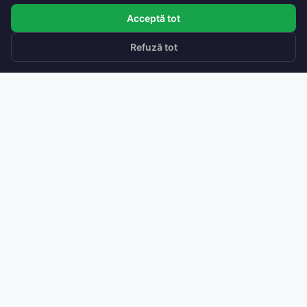
Acceptă tot
Refuză tot
Soluții de ventilare inteligentă
cu recuperare de căldură.