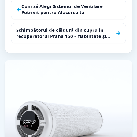
Navigare
Cum să Alegi Sistemul de Ventilare
←
Potrivit pentru Afacerea ta
în
articole
Schimbătorul de căldură din cupru în
→
recuperatorul Prana 150 – fiabilitate și
eficiență