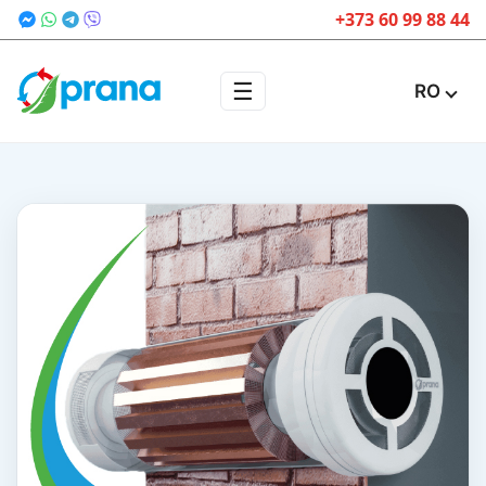
+373 60 99 88 44
☰
RO