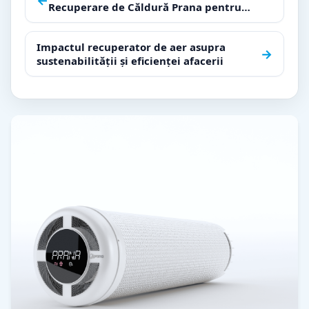
Recuperare de Căldură Prana pentru
în
Companii
articole
Impactul recuperator de aer asupra
→
sustenabilității și eficienței afacerii