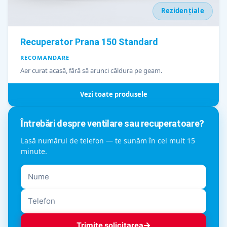
Rezidențiale
Recuperator Prana 150 Standard
RECOMANDARE
Aer curat acasă, fără să arunci căldura pe geam.
Vezi toate produsele
Întrebări despre ventilare sau recuperatoare?
Lasă numărul de telefon — te sunăm în cel mult 15
minute.
Trimite solicitarea