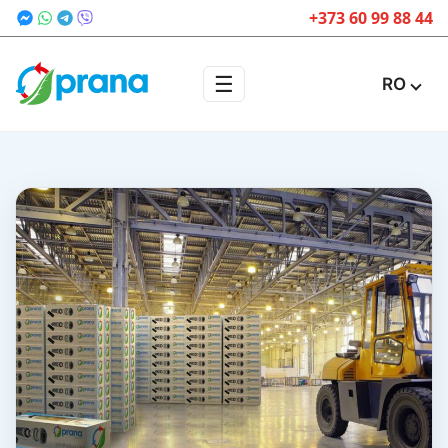
+373 60 99 88 44
☰
RO