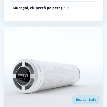
în
→
articole
Mucegai, ciupercă pe pereți?
Rezidențiale