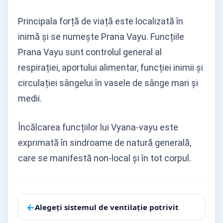
Principala forță de viață este localizată în
inimă și se numește Prana Vayu. Funcțiile
Prana Vayu sunt controlul general al
respirației, aportului alimentar, funcției inimii și
circulației sângelui în vasele de sânge mari și
medii.
Încălcarea funcțiilor lui Vyana-vayu este
exprimată în sindroame de natură generală,
care se manifestă non-local și în tot corpul.
Navigare
←
Alegeţi sistemul de ventilaţie potrivit