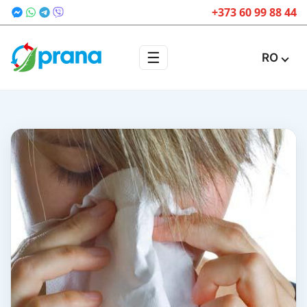
+373 60 99 88 44
☰
RO