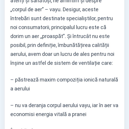
atenți și sănătoși, ne amintim și despre
„corpul de aer” – vayu. Desigur, aceste
întrebări sunt destinate specialiștilor, pentru
noi consumatorii, principalul lucru este că
dorim un aer „proaspăt”. Și întrucât nu este
posibil, prin definiție, îmbunătățirea calității
aerului, avem doar un lucru de ales pentru noi
înșine un astfel de sistem de ventilație care:
– păstrează maxim compoziția ionică naturală
a aerului
– nu va deranja corpul aerului vayu, iar în aer va
economisi energia vitală a pranei