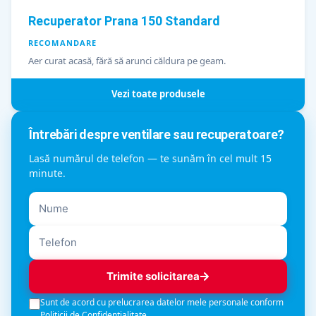
Recuperator Prana 150 Standard
RECOMANDARE
Aer curat acasă, fără să arunci căldura pe geam.
Vezi toate produsele
Întrebări despre ventilare sau recuperatoare?
Lasă numărul de telefon — te sunăm în cel mult 15
minute.
Trimite solicitarea
Sunt de acord cu prelucrarea datelor mele personale conform
Politicii de Confidențialitate
.