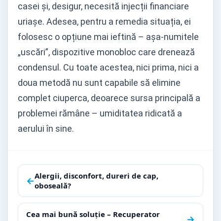
casei și, desigur, necesită injecții financiare
uriașe. Adesea, pentru a remedia situația, ei
folosesc o opțiune mai ieftină – așa-numitele
„uscări”, dispozitive monobloc care drenează
condensul. Cu toate acestea, nici prima, nici a
doua metodă nu sunt capabile să elimine
complet ciuperca, deoarece sursa principală a
problemei rămâne – umiditatea ridicată a
aerului în sine.
Navigare
Alergii, disconfort, dureri de cap,
←
oboseală?
în
articole
Cea mai bună soluție – Recuperator
→