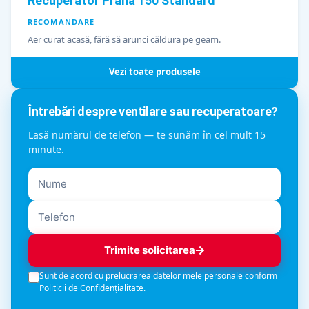
Recuperator Prana 150 Standard
RECOMANDARE
Aer curat acasă, fără să arunci căldura pe geam.
Vezi toate produsele
Întrebări despre ventilare sau recuperatoare?
Lasă numărul de telefon — te sunăm în cel mult 15
minute.
Trimite solicitarea
Sunt de acord cu prelucrarea datelor mele personale conform
Politicii de Confidențialitate
.